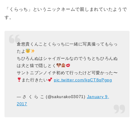
「くらっち」というニックネームで親しまれていたようで
す。
倉悠貴くんことくらっちに一緒に写真撮ってもらっ
たよ
ちひろんぬはシャイガールなのでうちとちひろんぬ
は犬と猿で隠しとく
サントニブンノイチ初めて行ったけど可愛かった〜
また行きたい
pic.twitter.com/kpCT8qPgpg
— さ く ら こ (@sakurako03071)
January 9,
2017