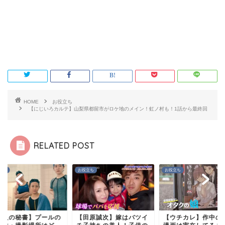
HOME
お役立ち
【にじいろカルテ】山梨県都留市がロケ地のメイン！虹ノ村も！1話から最終回
RELATED POST
立ち
お役立ち
お役立ち
七人の秘書】プールの
【田原誠次】嫁はバツイ
【ウチカレ】作中のB