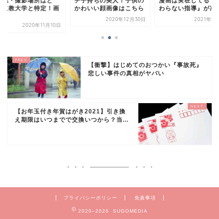
ケ地・撮影場所はど
チ子持ちの美人！子供の
漫画は実在してる？
？立教大学と特定！画
かわいい顔画像はこちら
わらない指導』が凄
2020年12月30日
2021年1
2020年11月10日
【衝撃】はじめてのおつかい『事故死』
悲しい事件の真相がヤバい
【お年玉付き年賀はがき2021】引き換
え期限はいつまでで交換いつから？当...
プライバシーポリシー
免責事項
2020–2026 SUGOMEDIA