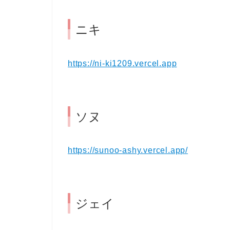
ニキ
https://ni-ki1209.vercel.app
ソヌ
https://sunoo-ashy.vercel.app/
ジェイ