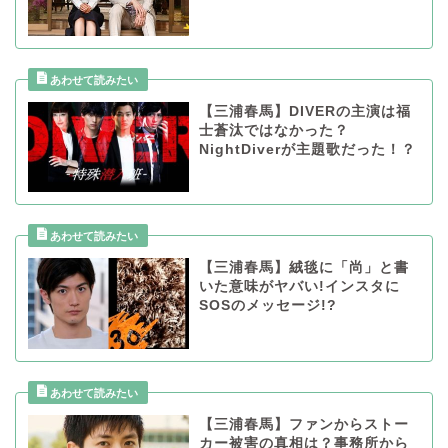
【三浦春馬】DIVERの主演は福
士蒼汰ではなかった？
NightDiverが主題歌だった！？
【三浦春馬】絨毯に「尚」と書
いた意味がヤバい!インスタに
SOSのメッセージ!?
【三浦春馬】ファンからストー
カー被害の真相は？事務所から