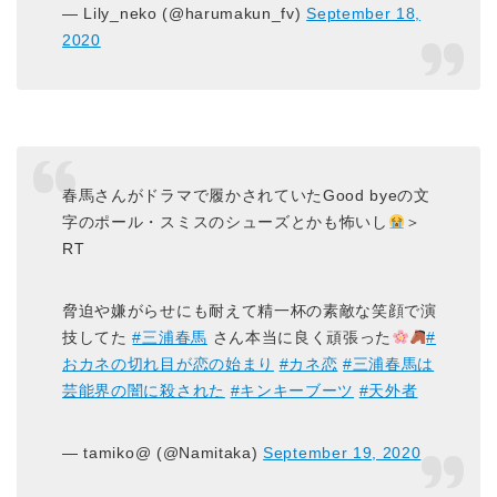
— Lily_neko (@harumakun_fv)
September 18,
2020
春馬さんがドラマで履かされていたGood byeの文
字のポール・スミスのシューズとかも怖いし
＞
RT
脅迫や嫌がらせにも耐えて精一杯の素敵な笑顔で演
技してた
#三浦春馬
さん本当に良く頑張った
#
おカネの切れ目が恋の始まり
#カネ恋
#三浦春馬は
芸能界の闇に殺された
#キンキーブーツ
#天外者
— tamiko@ (@Namitaka)
September 19, 2020