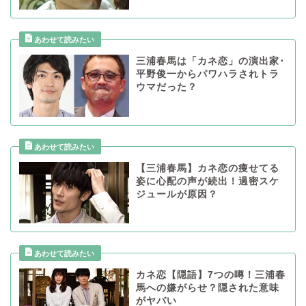
三浦春馬は「カネ恋」の演出家･
平野俊一からパワハラされトラ
ウマだった？
【三浦春馬】カネ恋の痩せてる
姿に心配の声が続出！過密スケ
ジュールが原因？
カネ恋【隠語】7つの噂！三浦春
馬への嫌がらせ？隠された意味
がヤバい