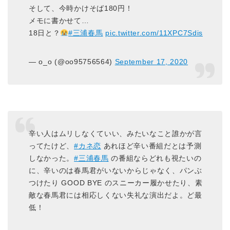
そして、今時かけそば180円！
メモに書かせて…
18日と？
#三浦春馬
pic.twitter.com/11XPC7Sdis
— o_o (@oo95756564)
September 17, 2020
辛い人はムリしなくていい、みたいなこと誰かが言
ってたけど、
#カネ恋
あれほど辛い番組だとは予測
しなかった。
#三浦春馬
の番組ならどれも視たいの
に、辛いのは春馬君がいないからじゃなく、パンぶ
つけたり GOOD BYE のスニーカー履かせたり、素
敵な春馬君には相応しくない失礼な演出だよ。ど最
低！