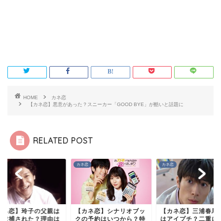
HOME
カネ恋
【カネ恋】悪意があった？スニーカー「GOOD BYE」が酷いと話題に
RELATED POST
恋
カネ恋
カネ恋
カネ恋】シナリオブッ
【カネ恋】三浦春馬の目
【カネ恋】玲子の父
の予約はいつから？特
はアイプチ？二重に違和
なぜ逮捕された？理