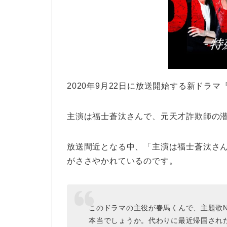
2020年9月22日に放送開始する新ドラマ『
主演は福士蒼汰さんで、元天才詐欺師の
放送間近となる中、「主演は福士蒼汰さ
がささやかれているのです。
このドラマの主役が春馬くんで、主題歌Nig
本当でしょうか。代わりに最近帰国され