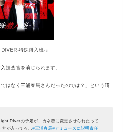
DIVER-特殊潜入班-』
潜入捜査官を演じられます。
んではなく三浦春馬さんだったのでは？」という噂
ht Diverの予定が、カネ恋に変更させられたって
た方が入ってる…
#三浦春馬
#アミューズに説明責任