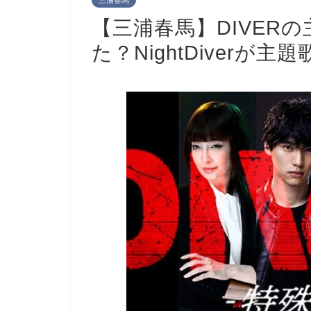
三浦春馬
【三浦春馬】DIVER
た？NightDiverが