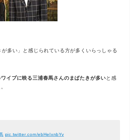
。
きが多い」と感じられている方が多くいらっしゃる
の
ワイプに映る三浦春馬さんのまばたきが多い
と感
た。
馬
pic.twitter.com/ebHeIxnbYv