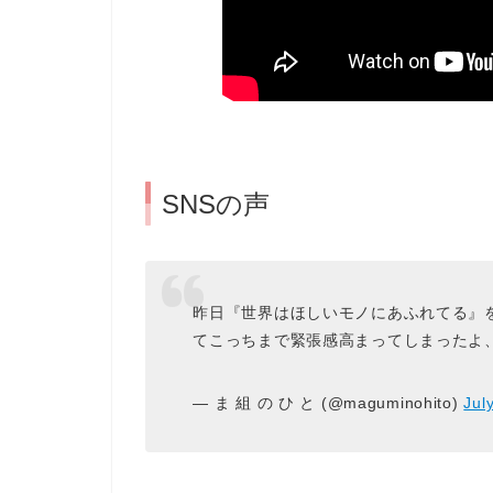
SNSの声
昨日『世界はほしいモノにあふれてる』
てこっちまで緊張感高まってしまったよ
— ま 組 の ひ と (@maguminohito)
Jul