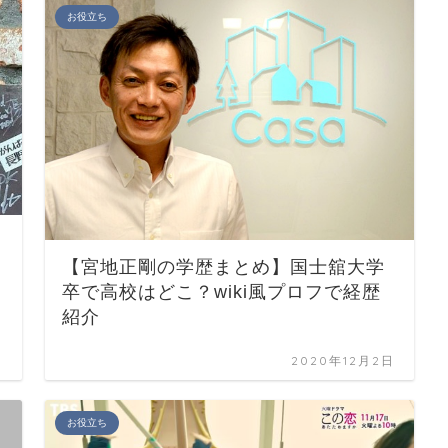
お役立ち
【宮地正剛の学歴まとめ】国士舘大学
卒で高校はどこ？wiki風プロフで経歴
紹介
日
2020年12月2日
お役立ち