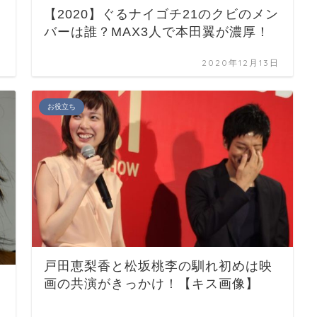
【2020】ぐるナイゴチ21のクビのメン
バーは誰？MAX3人で本田翼が濃厚！
日
2020年12月13日
お役立ち
戸田恵梨香と松坂桃李の馴れ初めは映
画の共演がきっかけ！【キス画像】