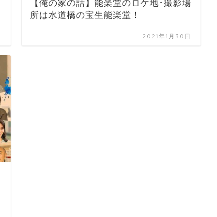
【俺の家の話】能楽堂のロケ地･撮影場
所は水道橋の宝生能楽堂！
日
2021年1月30日
か
日