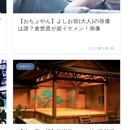
【おちょやん】よしお役(大人)の俳優
ビ
は誰？倉悠貴が超イケメン！画像
日
2021年2月1日
お役立ち