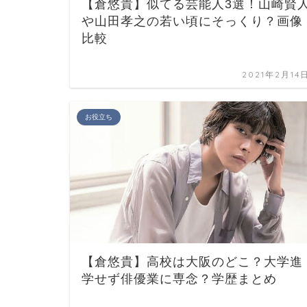
【倉悠貴】似てる芸能人3選！山崎賢
や山田孝之の若い頃にそっくり？画像
比較
2021年2月14
お役立ち
【倉悠貴】高校は大阪のどこ？大学進
学せず俳優業に専念？学歴まとめ