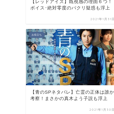
【レッドアイズ】既視感の理由６つ！
ボイス･絶対零度のパクリ疑惑も浮上
2021年1月31
お役立ち
【青のSPネタバレ】亡霊の正体は誰
考察！まさかの真木よう子説も浮上
2021年1月30