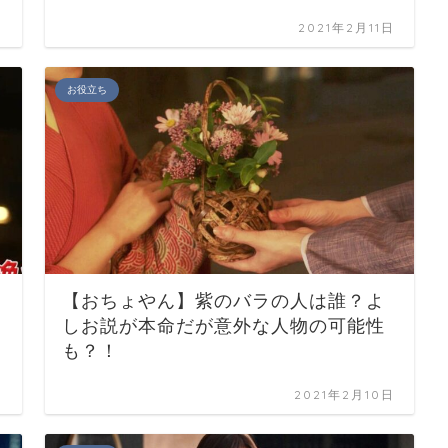
日
2021年2月11日
お役立ち
【おちょやん】紫のバラの人は誰？よ
しお説が本命だが意外な人物の可能性
も？！
日
2021年2月10日