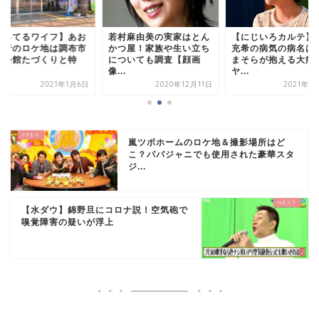
知ってるワイフ】あお
若村麻由美の実家はとん
【にじいろカルテ】
銀行のロケ地は調布市
かつ屋！家族や生い立ち
充希の病気の病名は
化会館たづくりと特
についても調査【顔画
まそらが抱える大病
.
像...
ヤ...
2021年1月6日
2020年12月11日
2021年1
嵐ツボホームのロケ地＆撮影場所はど
こ？パパジャニでも使用された豪華スタ
ジ...
【水ダウ】錦野旦にコロナ説！空気砲で
嗅覚障害の疑いが浮上