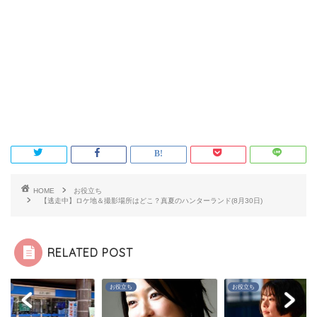
HOME
お役立ち
【逃走中】ロケ地＆撮影場所はどこ？真夏のハンターランド(8月30日)
RELATED POST
立ち
お役立ち
お役立ち